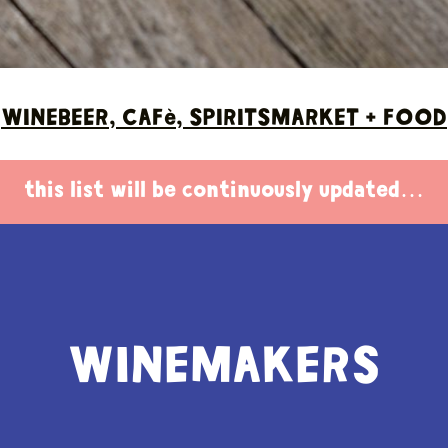
WINE
BEER, CAFè, SPIRITS
MARKET + FOOD
this list will be continuously updated…
WINEMAKERS