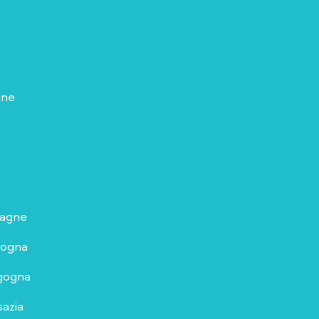
ne
agne
gogna
gogna
sazia