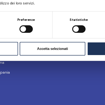
magna
lizzo dei loro servizi.
Preferenze
Statistiche
Accetta selezionati
ecchia
Veneto
na
pania