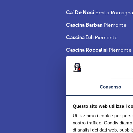
Ca’ De Noci
Emilia Romagna
Cascina Barban
Piemonte
Cascina Iuli
Piemonte
Cascina Roccalini
Piemonte
Cascina Tavijn
Piemonte
Colombaia
Toscana
Costadilà
Veneto
Consenso
Elio Sandri
Piemonte
Questo sito web utilizza i c
Ezio Cerruti
Piemonte
Utilizziamo i cookie per perso
nostro traffico. Condividiamo 
Fabio Gea
Piemonte
di analisi dei dati web, pubbl