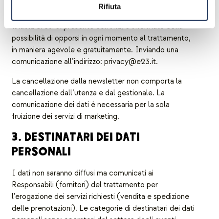
L’utente, al momento della raccolta e in occasione
Rifiuta
dell’invio di ogni comunicazione effettuata per le
finalità di cui al presente comma, è informato della
possibilità di opporsi in ogni momento al trattamento,
in maniera agevole e gratuitamente. Inviando una
comunicazione all’indirizzo: privacy@e23.it.
La cancellazione dalla newsletter non comporta la
cancellazione dall’utenza e dal gestionale. La
comunicazione dei dati è necessaria per la sola
fruizione dei servizi di marketing.
3. DESTINATARI DEI DATI
PERSONALI
I dati non saranno diffusi ma comunicati ai
Responsabili (fornitori) del trattamento per
l’erogazione dei servizi richiesti (vendita e spedizione
delle prenotazioni). Le categorie di destinatari dei dati