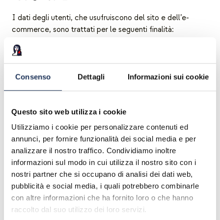
I dati degli utenti, che usufruiscono del sito e dell’e-
commerce, sono trattati per le seguenti finalità:
SERVIZI DI NAVIGAZIONE E
INTERAZIONE CON IL SITO E L’E-
COMMERCE
Consenso
Dettagli
Informazioni sui cookie
FINALITA’ DEL TRATTAMENTO
: la corretta e
completa esecuzione dell’incarico affidato, la
Questo sito web utilizza i cookie
fruizione dei servizi, ovvero, la navigazione sul sito, la
Utilizziamo i cookie per personalizzare contenuti ed
risposta ai messaggi, la vendita e la spedizione di beni
annunci, per fornire funzionalità dei social media e per
(prenotazioni) sull’e-commerce e la corretta gestione
analizzare il nostro traffico. Condividiamo inoltre
degli adempimenti imposti dalle normative vigenti.
informazioni sul modo in cui utilizza il nostro sito con i
BASE GIURIDICA PER IL TRATTAMENTO
: è
nostri partner che si occupano di analisi dei dati web,
basata sull’esecuzione di misure precontrattuali od
pubblicità e social media, i quali potrebbero combinarle
obblighi contrattuali. La comunicazione dei dati è
con altre informazioni che ha fornito loro o che hanno
necessaria per l’instaurazione del rapporto e per poter
raccolto dal suo utilizzo dei loro servizi.