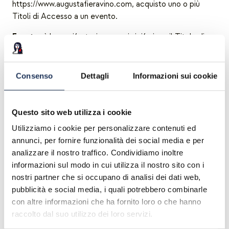
https://www.augustafieravino.com, acquisto uno o più
Titoli di Accesso a un evento.
Evento
: è la manifestazione a cui si riferisce il Titolo di
Accesso, Augusta Fiera Vino 2023
Prenotazione della Degustazione
: è il documento
Consenso
Dettagli
Informazioni sui cookie
anche in formato digitale, non avente valore fiscale,
acquistato dal Cliente che legittima il titolare della
Prenotazione all’accesso al luogo dell’ Evento. La
Questo sito web utilizza i cookie
prenotazione, nel rispetto della normativa cogente in
Utilizziamo i cookie per personalizzare contenuti ed
materia, ha natura strettamente personale e non può
annunci, per fornire funzionalità dei social media e per
essere ceduto a titolo oneroso né può essere oggetto di
analizzare il nostro traffico. Condividiamo inoltre
intermediazione.
informazioni sul modo in cui utilizza il nostro sito con i
Luogo dell’Evento
: è l’insieme delle location e degli
nostri partner che si occupano di analisi dei dati web,
spazi che costituiscono i luoghi di svolgimento dell’
pubblicità e social media, i quali potrebbero combinarle
evento.
con altre informazioni che ha fornito loro o che hanno
raccolto dal suo utilizzo dei loro servizi.
Portatore della Prenotazione
: è il soggetto che in