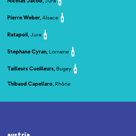
Nicolas Jacob,
Jura
Pierre Weber,
Alsace
Ratapoil,
Jura
Stephane Cyran,
Lorraine
Tailleurs Cueilleurs,
Bugey
Thibaud Capellaro,
Rhône
austria