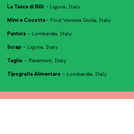
La Tasca di Billi
– Liguria, Italy
Mimì e Cocotte
– Friuli Venezia Giulia, Italy
Pantura
– Lombardia, Italy
Scrap
– Liguria, Italy
Taglio
– Piedmont, Italy
Tipografia Alimentare
– Lombardia, Italy
other ferments