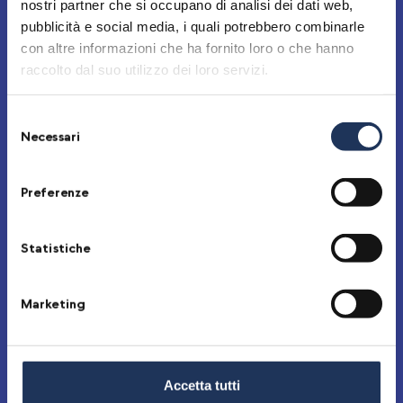
nostri partner che si occupano di analisi dei dati web,
Masseria Case Rosse,
Sicilia
pubblicità e social media, i quali potrebbero combinarle
con altre informazioni che ha fornito loro o che hanno
raccolto dal suo utilizzo dei loro servizi.
Podere Magia,
Emilia Romagna
Selezione
Podere Veneri Vecchio,
Campania
Necessari
del
consenso
Sete,
Lazio
Preferenze
Tenuta Foresto,
Piemonte
Statistiche
Tenuta Grillo,
Piemonte
Marketing
Tenuta Migliavacca,
Piemonte
Valdisole,
Piemonte
Accetta tutti