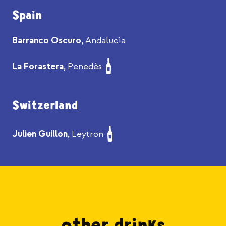
Spain
Barranco Oscuro,
Andalucìa
La Forastera,
Penedès
Switzerland
Julien Guillon,
Leytron