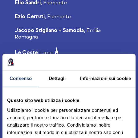
Elio Sandri,
Piemonte
Ezio Cerruti,
Piemonte
Jacopo Stigliano + Samodia,
Emilia
Romagna
Le Coste,
Lazio
Il Vinco,
Lazio
Consenso
Dettagli
Informazioni sui cookie
Il Vinco,
Lazio
Lammidia,
Abruzzo
Questo sito web utilizza i cookie
Utilizziamo i cookie per personalizzare contenuti ed
Loco,
Puglia
annunci, per fornire funzionalità dei social media e per
analizzare il nostro traffico. Condividiamo inoltre
Malauva,
Umbria
informazioni sul modo in cui utilizza il nostro sito con i