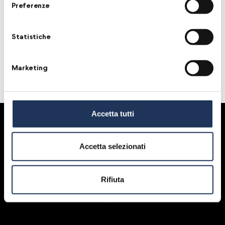
Il comunicato stampa, la
Preferenze
rassegna e le foto della seconda
edizione.
Statistiche
Marketing
Cartella stampa
Accetta tutti
Un Evento di
Accetta selezionati
Rifiuta
Con il patrocinio di