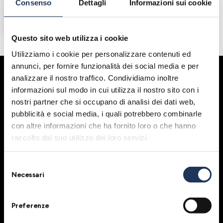
Winemakers
Consenso
Dettagli
Informazioni sui cookie
Wachstum König
Styria, Austria
Questo sito web utilizza i cookie
Utilizziamo i cookie per personalizzare contenuti ed
annunci, per fornire funzionalità dei social media e per
An Event by
analizzare il nostro traffico. Condividiamo inoltre
informazioni sul modo in cui utilizza il nostro sito con i
nostri partner che si occupano di analisi dei dati web,
pubblicità e social media, i quali potrebbero combinarle
con altre informazioni che ha fornito loro o che hanno
raccolto dal suo utilizzo dei loro servizi.
Under the patronage of
Selezione
Necessari
del
consenso
Preferenze