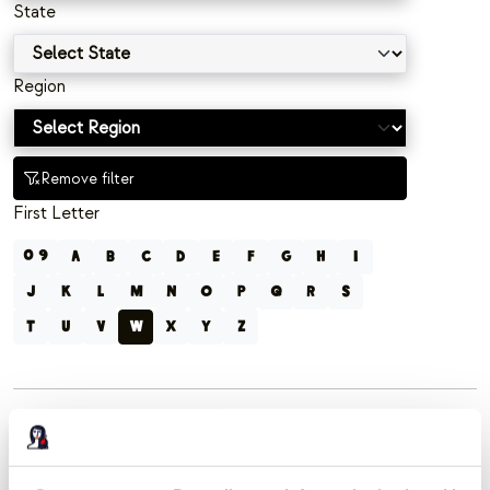
State
Region
Remove filter
First Letter
0 9
A
B
C
D
E
F
G
H
I
J
K
L
M
N
O
P
Q
R
S
T
U
V
W
X
Y
Z