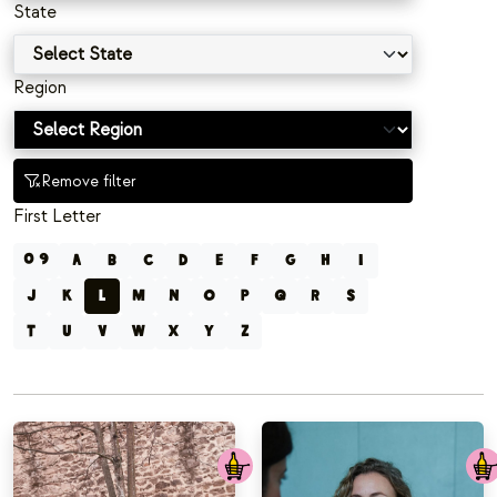
State
Region
Remove filter
First Letter
0 9
A
B
C
D
E
F
G
H
I
J
K
L
M
N
O
P
Q
R
S
T
U
V
W
X
Y
Z