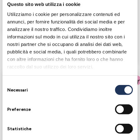
Questo sito web utilizza i cookie
Winemakers
Utilizziamo i cookie per personalizzare contenuti ed
Le Raisin et L’Ange
annunci, per fornire funzionalità dei social media e per
Ardèche, France
analizzare il nostro traffico. Condividiamo inoltre
informazioni sul modo in cui utilizza il nostro sito con i
Winemakers
Le Temps Fait Tout
nostri partner che si occupano di analisi dei dati web,
pubblicità e social media, i quali potrebbero combinarle
Languedoc-Roussillon,
France
con altre informazioni che ha fornito loro o che hanno
raccolto dal suo utilizzo dei loro servizi.
Selezione
Necessari
del
consenso
Preferenze
Winemakers
Les Pieds sur Terre
Jura, France
Statistiche