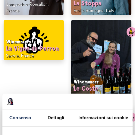
La Stoppa
Languedoc-Roussillon,
France
Emilia Romagna, Italy
Winemakers
La Vigne du Perron
Savoie, France
Winemakers
Le Coste
Lazio, Italy
Consenso
Dettagli
Informazioni sui cookie