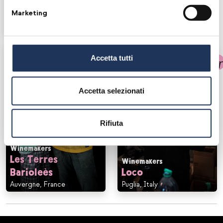
Winemakers
Marketing
Léo Dirringer
Alsace, France
Accetta tutti
Accetta selezionati
Rifiuta
Winemakers
Les Terres
Winemakers
Barioleès
Loco
Auvergne, France
Puglia, Italy