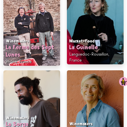
Market+Food
Winemakers
La Guinelle
La Ferme des Sept
Languedoc-Roussillon,
Lunes
France
Rhône, France
Winemakers
La Sorga
Winemakers